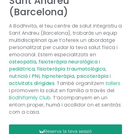
Sant Andreu
(Barcelona)
A Bodhivita, el teu centre de salut integratiu a
Sant Andreu (Barcelona), trobaràs un equip
multidisciplinari que t’ofereix un abordatge
personalitzat per cuidar la teva salut física i
emocional. Estem especialitzats en
osteopatia
,
fisioteràpia
neurològica
i
pediàtrica
,
fisioteràpia traumatològica
,
nutrició i PNI
,
hipnoteràpia
,
psicoteràpia
i
activitats dirigides
. També organitzem
tallers
i promovem la salut en família a través del
Bodhifamily Club
. T’acompanyem en un
entorn proper, humà i acollidor on et sentiràs
com a casa.
Reserva la teva sessió