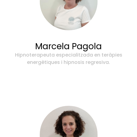
Marcela Pagola
Hipnoterapeuta especialitzada en teràpies
energètiques i hipnosis regresiva.