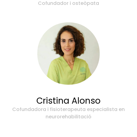
Cofundador i osteòpata
Cristina Alonso
Cofundadora i fisioterapeuta especialista en
neurorehabilitació