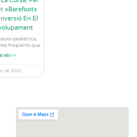
 La Cursa: Per
at »Barefoot»
Inversió En El
volupament
peuta pediàtrica,
ltes freqüents que
NE MÉS >>
er de 2026