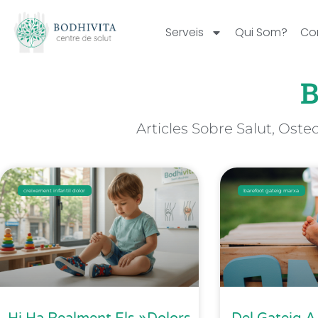
Serveis
Qui Som?
Co
Articles Sobre Salut, Oste
creixement infantil dolor
barefoot gateig marxa