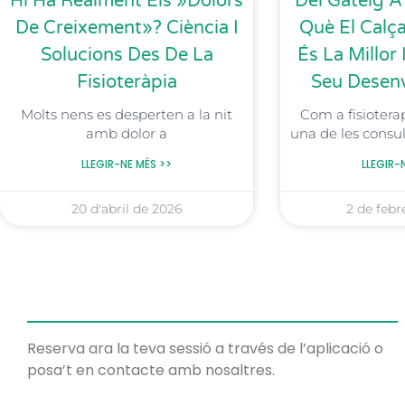
Hi Ha Realment Els »dolors
Del Gateig A
De Creixement»? Ciència I
Què El Calç
Solucions Des De La
És La Millor 
Fisioteràpia
Seu Desen
Molts nens es desperten a la nit
Com a fisiotera
amb dolor a
una de les consu
LLEGIR-NE MÉS >>
LLEGIR-
20 d'abril de 2026
2 de febr
Reserva ara la teva sessió a través de l’aplicació o
posa’t en contacte amb nosaltres.