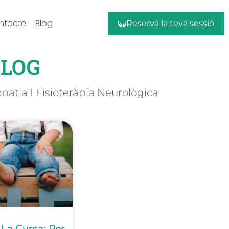
ntacte
Blog
Reserva la teva sessió
BLOG
opatia I Fisioteràpia Neurològica