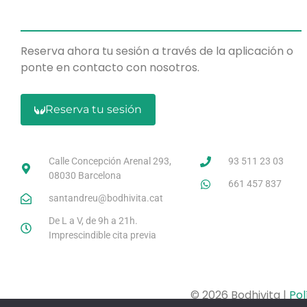
Reserva ahora tu sesión a través de la aplicación o
ponte en contacto con nosotros.
Reserva tu sesión
Calle Concepción Arenal 293,
93 511 23 03
08030 Barcelona
661 457 837
santandreu@bodhivita.cat
De L a V, de 9h a 21h.
Imprescindible cita previa
© 2026 Bodhivita |
Pol